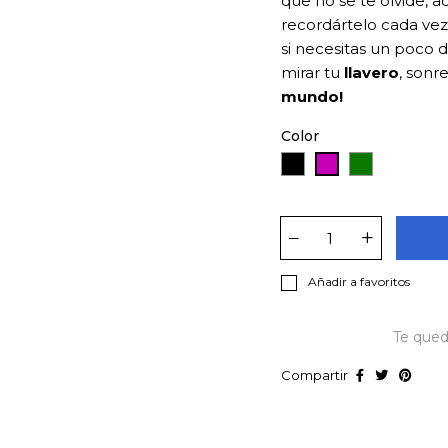
que no se te olvide, a
recordártelo cada vez
si necesitas un poco
mirar tu
llavero
, sonr
mundo!
Color
Negro
Verde
Rosa
Añadir a favoritos
Te que
Compartir