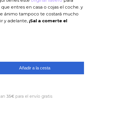
quí tienes este
original llavero
para
 que entres en casa o cojas el coche. y
 de ánimo tampoco te costará mucho
eir y adelante,
¡Sal a comerte el
Añadir a la cesta
dan
35€
para el envío gratis